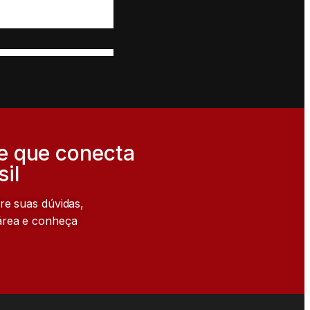
e que conecta
il
ire suas dúvidas,
 área e conheça