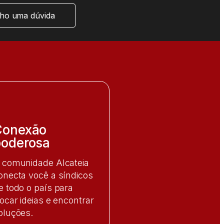
ho uma dúvida
Conexão
oderosa​
 comunidade Alcateia
onecta você a síndicos
e todo o país para
rocar ideias e encontrar
oluções.