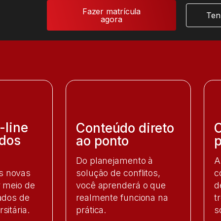
Fazer matrícula
Ten
agora
-line
Conteúdo direto
dos
ao ponto​
p
Do planejamento à
A
solução de conflitos,
c
s novas
você aprenderá o que
d
r meio de
realmente funciona na
t
cados de
prática.
s
sitária.